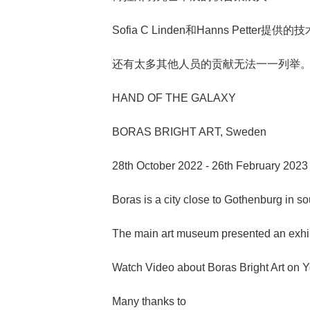
Sofia C Linden和Hanns Petter提供
还有太多其他人员的贡献无法一一列举
HAND OF THE GALAXY
BORAS BRIGHT ART, Sweden
28th October 2022 - 26th February 2023
Boras is a city close to Gothenburg in so
The main art museum presented an exhibit
Watch Video about Boras Bright Art on 
Many thanks to