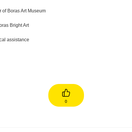
or of Boras Art Museum
oras Bright Art
cal assistance
0