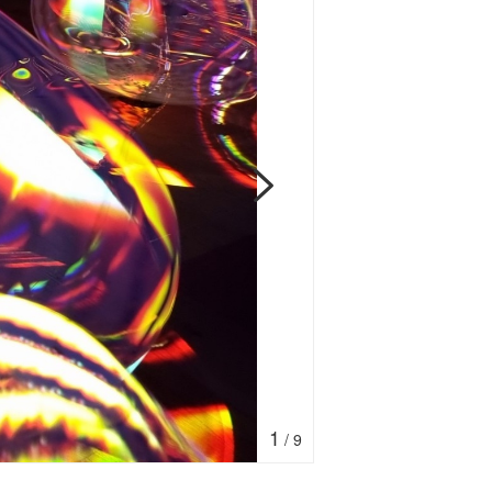
1
/
9