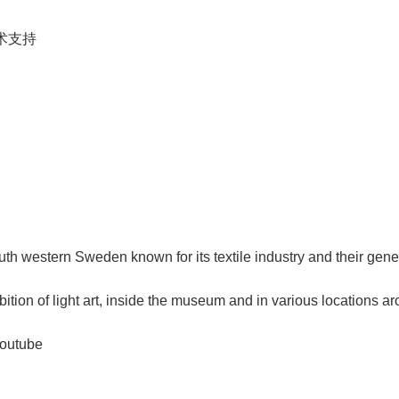
的技术支持
。
uth western Sweden known for its textile industry and their gene
ion of light art, inside the museum and in various locations ar
Youtube