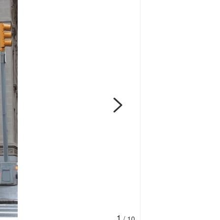
1
/
10