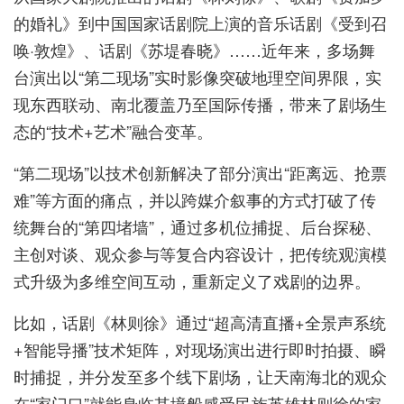
的婚礼》到中国国家话剧院上演的音乐话剧《受到召
唤·敦煌》、话剧《苏堤春晓》……近年来，多场舞
台演出以“第二现场”实时影像突破地理空间界限，实
现东西联动、南北覆盖乃至国际传播，带来了剧场生
态的“技术+艺术”融合变革。
“第二现场”以技术创新解决了部分演出“距离远、抢票
难”等方面的痛点，并以跨媒介叙事的方式打破了传
统舞台的“第四堵墙”，通过多机位捕捉、后台探秘、
主创对谈、观众参与等复合内容设计，把传统观演模
式升级为多维空间互动，重新定义了戏剧的边界。
比如，话剧《林则徐》通过“超高清直播+全景声系统
+智能导播”技术矩阵，对现场演出进行即时拍摄、瞬
时捕捉，并分发至多个线下剧场，让天南海北的观众
在“家门口”就能身临其境般感受民族英雄林则徐的家