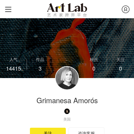
人气
作品
粉丝
关注
14415
3
0
0
Grimanesa Amorós
美国
关注
咨询客服