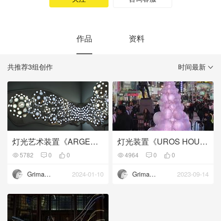
作品
资料
共推荐3组创作
时间最新
灯光艺术装置《ARGENTUM | Manhattan, NY 2019》：看起来几乎像银的装置
灯光装置《UROS HOUSE》：海洋泡沫的美丽
5782
0
0
4964
0
0
Grimanesa Amorós
2024-01-10
Grimanesa Amorós
2023-09-14